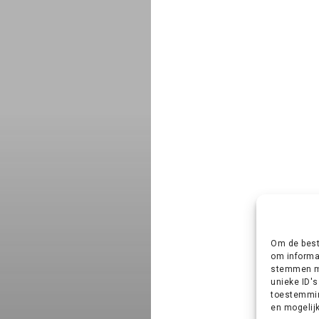
Om de best
om informat
stemmen me
unieke ID's
toestemming
en mogelij