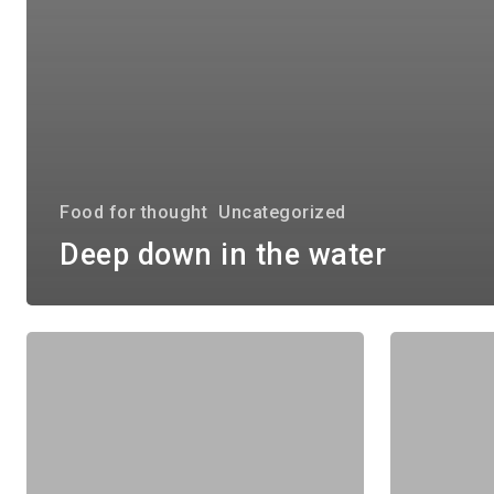
Food for thought
Uncategorized
Deep down in the water
Be
Do
My
you
Guest
feel
Concert
like
a
young