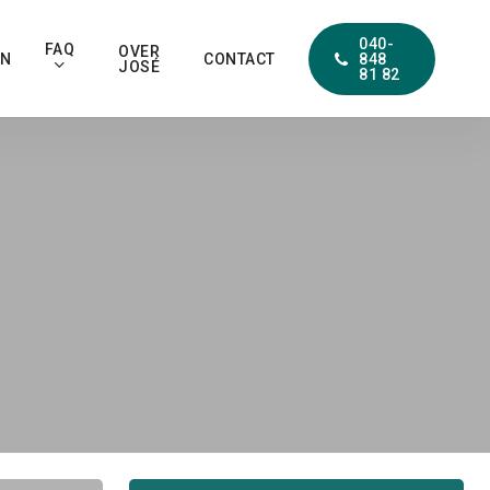
040-
FAQ
OVER
EN
CONTACT
848
JOSÉ
81 82